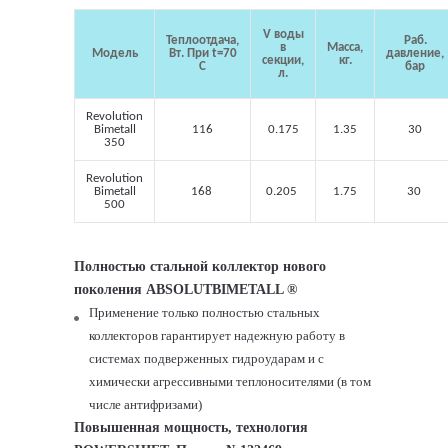
V воды
Теплоотдача,
Раб.
в
Масса,
Модель
Вт. При t=70
давление,
секции,
кг.
С
бар
л.
Revolution
Bimetall
116
0.175
1.35
30
350
Revolution
Bimetall
168
0.205
1.75
30
500
Полностью стальной коллектор нового
поколения ABSOLUTBIMETALL ®
Применение только полностью стальных
коллекторов гарантирует надежную работу в
системах подверженных гидроударам и с
химически агрессивными теплоносителями (в том
числе антифризами)
Повышенная мощность, технология