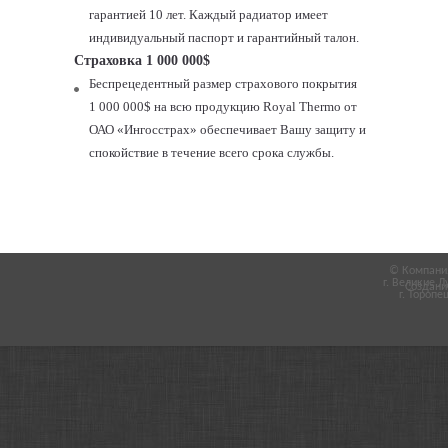
гарантией 10 лет. Каждый радиатор имеет
индивидуальный паспорт и гарантийный талон.
Страховка 1 000 000$
Беспрецедентный размер страхового покрытия
1 000 000$ на всю продукцию
Royal
Thermo
от
ОАО «Ингосстрах» обеспечивает Вашу защиту и
спокойствие в течение всего срока службы.
© Компания
г. Великие Л
Создани
г. Торопец