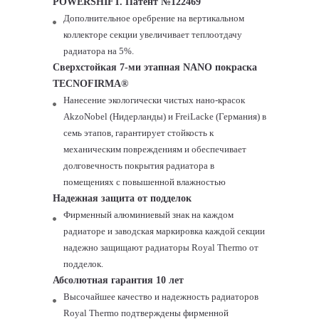
POWERSHIFT. Патент №122469
Дополнительное оребрение на вертикальном
коллекторе секции увеличивает теплоотдачу
радиатора на 5%.
Сверхстойкая 7-ми этапная N
ANO
покраска
T
ECNOFIRMA
®
Нанесение экологически чистых нано-красок
AkzoNobel (Нидерланды) и FreiLacke (Германия) в
семь этапов, гарантирует стойкость к
механическим повреждениям и обеспечивает
долговечность покрытия радиатора в
помещениях с повышенной влажностью
Надежная защита от подделок
Фирменный алюминиевый знак на каждом
радиаторе и заводская маркировка каждой секции
надежно защищают радиаторы
Royal
Thermo
от
подделок.
Абсолютная гарантия 10 лет
Высочайшее качество и надежность радиаторов
Royal
Thermo
подтверждены фирменной