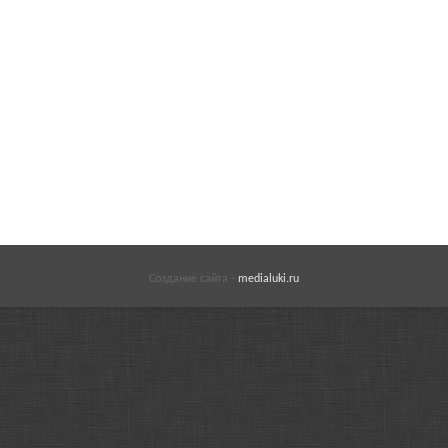
Создание сайта -
medialuki.ru