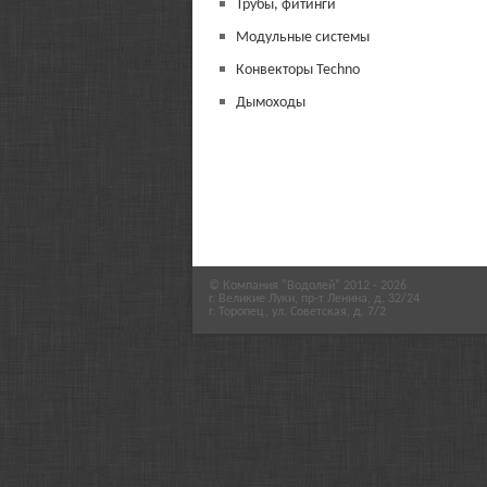
Трубы, фитинги
Модульные системы
Конвекторы Techno
Дымоходы
© Компания "Водолей" 2012 - 2026
г. Великие Луки, пр-т Ленина, д. 32/24
г. Торопец, ул. Советская, д. 7/2