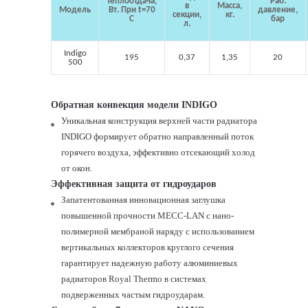
Теплоотдача,
Раб.
в
Масса,
Модель
Вт. При t=70
давление,
секции,
кг.
С
бар
л.
Indigo
195
0,37
1,35
20
500
Обратная конвекция модели
INDIGO
Уникальная конструкция верхней части радиатора
INDIGO
формирует обратно направленный поток
горячего воздуха, эффективно отсекающий холод
от окон.
Эффективная защита от гидроударов
Запатентованная инновационная заглушка
повышенной прочности
MECC
-
LAN
с нано-
полимерной мембраной наряду с использованием
вертикальных коллекторов круглого сечения
гарантирует надежную работу алюминиевых
радиаторов
Royal
Thermo
в системах
подверженных частым гидроударам.