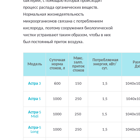
бактерий, с помощью которых происходит
процесс распада органических веществ.
Нормальная жизнедеятельность
микроорганизмов связана с потреблением
кислорода, поэтому сооружения биологической
чистки устраивают таким образом, чтобы в них
был постоянный приток воздуха.
Макс.
Суточная
Потребляемая
залп.
Раз
Модель
норма
энергия, кВт/
приток
Дх
стоков, л
сут.
стоков
Астра
3
600
150
1,5
1040х1
Астра
5
1000
250
1,5
1040х1
Астра-
5
1000
250
1,5
1040х1
Midi
Астра-
5
1000
250
1,5
1040х1
Long