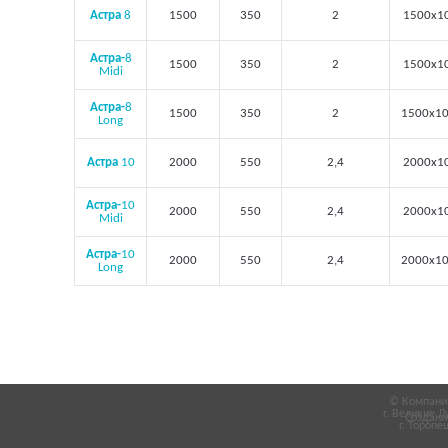
Астра
8
1500
350
2
1500х1
Астра-
8
1500
350
2
1500х1
Midi
Астра-
8
1500
350
2
1500х1
Long
Астра
10
2000
550
2,4
2000х1
Астра-
10
2000
550
2,4
2000х1
Midi
Астра-
10
2000
550
2,4
2000х1
Long
© Компания
г. Великие Л
Создани
г. Торопец