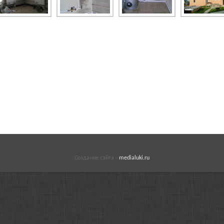
Создание сайта -
medialuki.ru