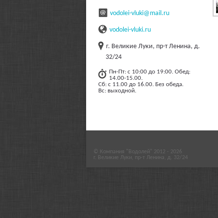
vodolei-vluki@mail.ru
vodolei-vluki.ru
г. Великие Луки, пр-т Ленина, д.
32/24
Пн-Пт: с 10:00 до 19:00. Обед:
14.00-15.00.
Сб: с 11.00 до 16.00. Без обеда.
Вс: выходной.
© Компания "Водолей" 2012 - 2026
г. Великие Луки, пр-т Ленина, д. 32/24