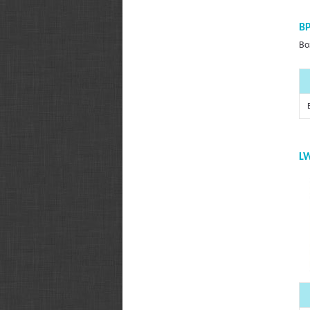
B
Во
L