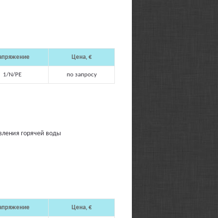
апряжение
Цена,
€
1/N/PE
по запросу
вления горячей воды
апряжение
Цена,
€