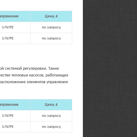
апряжение
Цена,
€
1/N/PE
по запросу
1/N/PE
по запросу
ой системой регулировки. Такие
честве тепловых насосов, работающих
 расположение элементов управления
апряжение
Цена,
€
1/N/PE
по запросу
1/N/PE
по запросу