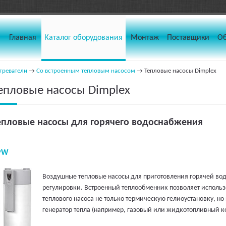
Главная
Каталог оборудования
Монтаж
Поставщики
О
греватели
→
Со встроенным тепловым насосом
→ Тепловые насосы Dimplex
епловые насосы Dimplex
епловые насосы для горячего водоснабжения
PW
Воздушные тепловые насосы для приготовления горячей вод
регулировки. Встроенный теплообменник позволяет исполь
теплового насоса не только термическую гелиоустановку, н
генератор тепла (например, газовый или жидкотопливный ко