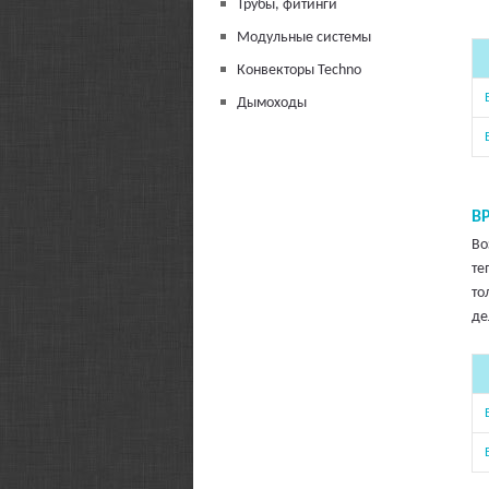
Трубы, фитинги
Модульные системы
Конвекторы Techno
Дымоходы
B
Во
те
то
де