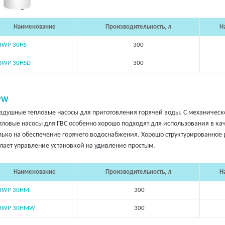
Наименование
Производительность, л
Н
BWP 30HS
300
BWP 30HSD
300
PW
здушные тепловые насосы для приготовления горячей воды. С механическ
пловые насосы для ГВС особенно хорошо подходят для использования в ка
лько на обеспечение горячего водоснабжения. Хорошо структурированное
лает управление установкой на удивление простым.
Наименование
Производительность, л
Н
BWP 30HM
300
BWP 30HMW
300