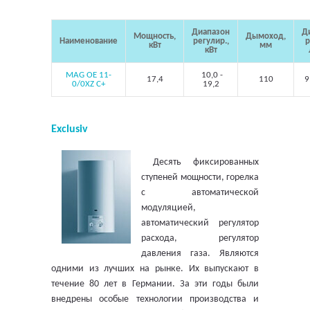
Диапазон
Д
Мощность,
Дымоход,
Наименование
регулир.,
р
кВт
мм
кВт
MAG OE 11-
10,0 -
17,4
110
9,
0/0XZ C+
19,2
Exclusiv
Десять фиксированных
ступеней мощности, горелка
с автоматической
модуляцией,
автоматический регулятор
расхода, регулятор
давления газа. Являются
одними из лучших на рынке. Их выпускают в
течение 80 лет в Германии. За эти годы были
внедрены особые технологии производства и