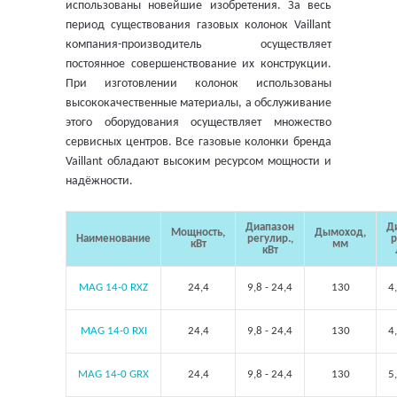
использованы новейшие изобретения. За весь
период существования газовых колонок Vaillant
компания-производитель осуществляет
постоянное совершенствование их конструкции.
При изготовлении колонок использованы
высококачественные материалы, а обслуживание
этого оборудования осуществляет множество
сервисных центров. Все газовые колонки бренда
Vaillant обладают высоким ресурсом мощности и
надёжности.
Диапазон
Д
Мощность,
Дымоход,
Наименование
регулир.,
р
кВт
мм
кВт
MAG 14-0 RXZ
24,4
9,8 - 24,4
130
4
MAG 14-0 RXI
24,4
9,8 - 24,4
130
4
MAG 14-0 GRX
24,4
9,8 - 24,4
130
5