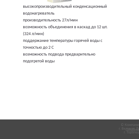
высокопроизводительный конденсационный
водонагреватель
производительность 27л/мин
возможность объединения в каскад до 12 шт.
(324 л/мин)
поддержание температуры горячей воды с
точностью до 2 С
возможность подвода предварительно
подогретой воды
© Компания
г. Великие Л
Создани
г. Торопец