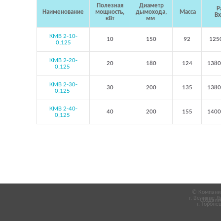
Полезная
Диаметр
Р
Наименование
мощность,
дымохода,
Масса
Вх
кВт
мм
КМВ 2-10-
10
150
92
125
0,125
КМВ 2-20-
20
180
124
1380
0,125
КМВ 2-30-
30
200
135
1380
0,125
КМВ 2-40-
40
200
155
1400
0,125
© Компания
г. Великие Л
Создани
г. Торопец