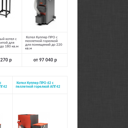
Котел Куппер ПРО с
ый котел с
пеллетной горелкой
итой для
для помещений до 220
до 180 кв.м
кв.м
 270 р
от 97 040 р
с
Котел Куппер ПРО 42 с
ПГ42
пеллетной горелкой АПГ42