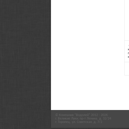
© Компания "Водолей" 2012 - 2026
г. Великие Луки, пр-т Ленина, д. 32/24
г. Торопец, ул. Советская, д. 7/2