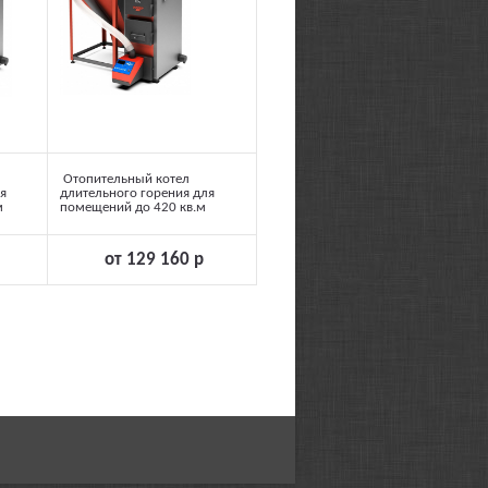
Отопительный котел
я
длительного горения для
м
помещений до 420 кв.м
от 129 160 р