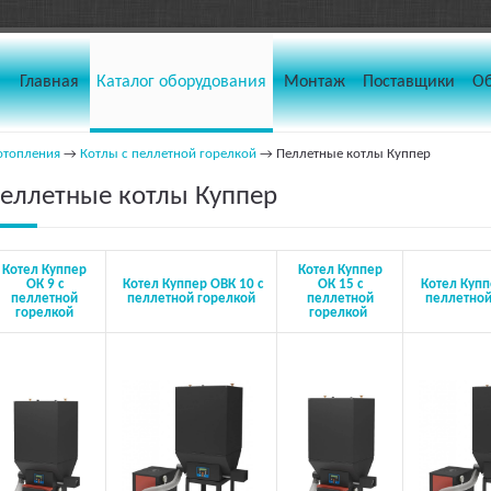
Главная
Каталог оборудования
Монтаж
Поставщики
О
отопления
→
Котлы с пеллетной горелкой
→ Пеллетные котлы Куппер
еллетные котлы Куппер
Котел Куппер
Котел Куппер
ОК 9 с
Котел Куппер ОВК 10 с
ОК 15 с
Котел Купп
пеллетной
пеллетной горелкой
пеллетной
пеллетной
горелкой
горелкой