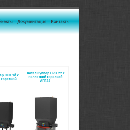
бъекты
Документация
Контакты
Котел Куппер ПРО 22 с
ер ОВК 18 с
пеллетной горелкой
 горелкой
АПГ25