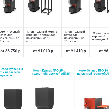
Отопительный
Отопительный котел с
Отопительный
Отопительн
котел для
варочной плитой для
котел для
варочной пл
помещений до
помещений до 100
помещений до
помещений 
90 кв.м
кв.м
150 кв.м
от 88 750 р
от 91 010 р
от 91 410 р
от 96
Котел Куппер ОК
Котел Куппер ПРО 28 с
Котел Куппер ПРО 36 
20 с пеллетной
пеллетной горелкой АПГ25
пеллетной горелкой А
горелкой