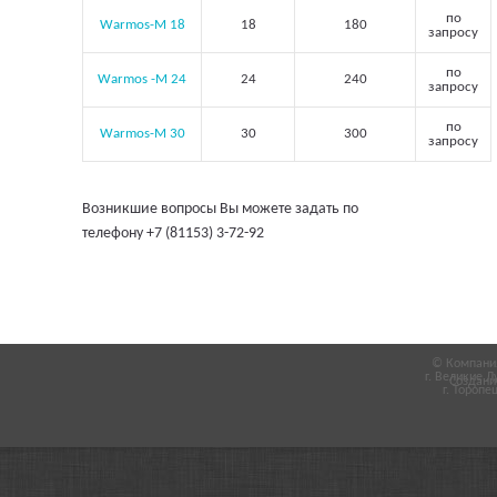
по
Warmos-M 18
18
180
запросу
по
Warmos -M 24
24
240
запросу
по
Warmos-M 30
30
300
запросу
Возникшие вопросы Вы можете задать по
телефону +7 (81153) 3-72-92
© Компания
г. Великие Л
Создани
г. Торопец