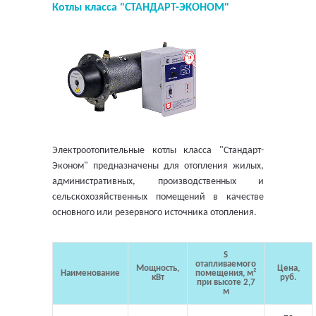
Котлы класса "СТАНДАРТ-ЭКОНОМ"
Электроотопительные котлы класса "Стандарт-
Эконом" предназначены для отопления жилых,
административных, производственных и
сельскохозяйственных помещений в качестве
основного или резервного источника отопления.
S
отапливаемого
Мощность,
Цена,
Наименование
помещения, м²
кВт
руб.
при высоте 2,7
м