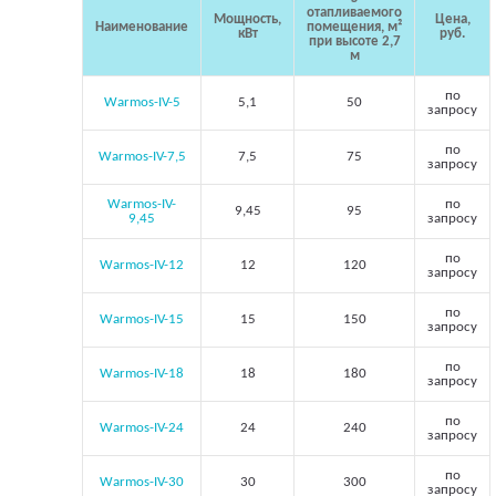
отапливаемого
Мощность,
Цена,
Наименование
помещения, м²
кВт
руб.
при высоте 2,7
м
по
Warmos-IV-5
5,1
50
запросу
по
Warmos-IV-7,5
7,5
75
запросу
Warmos-IV-
по
9,45
95
9,45
запросу
по
Warmos-IV-12
12
120
запросу
по
Warmos-IV-15
15
150
запросу
по
Warmos-IV-18
18
180
запросу
по
Warmos-IV-24
24
240
запросу
по
Warmos-IV-30
30
300
запросу