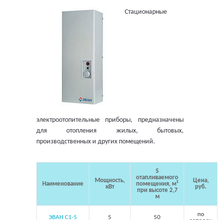
Стационарные
электроотопительные приборы, предназначены
для отопления жилых, бытовых,
производственных и других помещений.
S
отапливаемого
Мощность,
Цена,
Наименование
помещения, м²
кВт
руб.
при высоте 2,7
м
по
ЭВАН С1-5
5
50