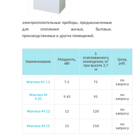
электроотопительные приборы, предназначенные
для отопления жилых, бытовых,
производственных и других помещений.
S
отапливаемого
Мощность,
Цена,
Наименование
помещения, м²
кВт
руб.
при высоте 2,7
м
по
Warmos-M 7,5
7,5
75
запросу
Warmos-M
по
9,45
95
9,45
запросу
по
Warmos-M 12
12
120
запросу
по
Warmos-M 15
15
150
запросу