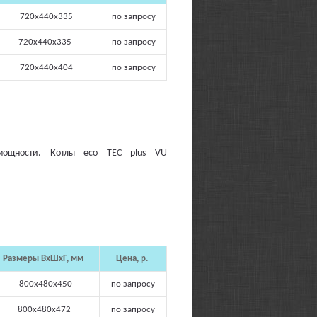
720х440х335
по запросу
720х440х335
по запросу
720х440х404
по запросу
мощности. Котлы eco TEC plus VU
Размеры ВхШхГ, мм
Цена, р.
800х480х450
по запросу
800х480х472
по запросу