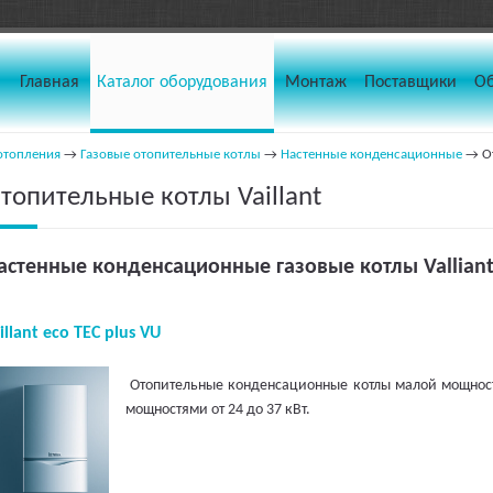
Главная
Каталог оборудования
Монтаж
Поставщики
О
отопления
→
Газовые отопительные котлы
→
Настенные конденсационные
→ От
топительные котлы Vaillant
астенные конденсационные газовые котлы Vallian
illant eco TEC plus VU
Отопительные конденсационные котлы малой мощности
мощностями от 24 до 37 кВт.