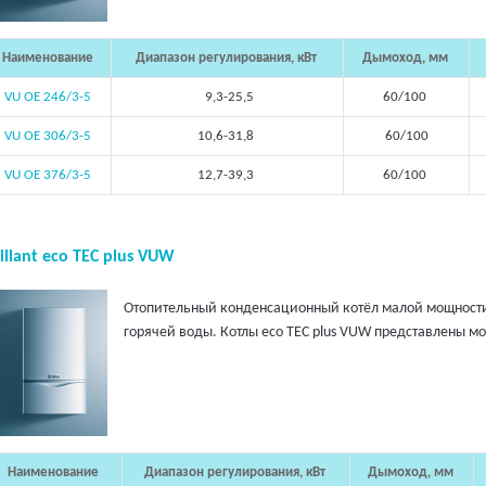
Наименование
Диапазон регулирования, кВт
Дымоход, мм
VU OE 246/3-5
9,3-25,5
60/100
VU OE 306/3-5
10,6-31,8
60/100
VU OE 376/3-5
12,7-39,3
60/100
illant eco TEC plus VUW
Отопительный конденсационный котёл малой мощности
горячей воды. Котлы eco TEC plus VUW представлены мо
Наименование
Диапазон регулирования, кВт
Дымоход, мм