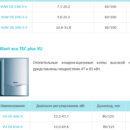
VUW OE 236/3-5
7,1-20,2
60/100
VUW OE 296/3-5
9,6-25,5
60/100
VUW OE 346/3-5
10,6-31,8
60/100
illant eco TEC plus VU
Отопительные конденсационные котлы высокой 
gредставлены мощностями 47 и 65 кВт.
Наименование
Диапазон регулирования, кВт
Дымоход, мм
VU OE 466/4
13,3-47,7
80/125
VU OE 656/4
15,0-69,6
80/125