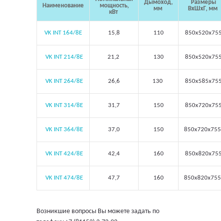
Дымоход,
Размеры
Наименование
мощность,
мм
ВхШхГ, мм
кВт
VK INT 164/8E
15,8
110
850х520х75
VK INT 214/8E
21,2
130
850х520х75
VK INT 264/8E
26,6
130
850х585х75
VK INT 314/8E
31,7
150
850х720х75
VK INT 364/8E
37,0
150
850х720х75
VK INT 424/8E
42,4
160
850х820х75
VK INT 474/8E
47,7
160
850х820х75
Возникшие вопросы Вы можете задать по