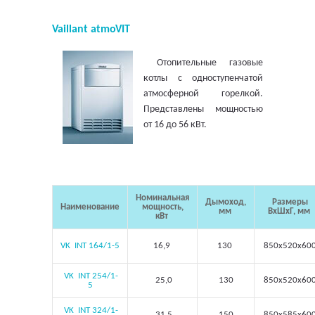
Vaillant atmoVIT
Отопительные газовые
котлы с одноступенчатой
атмосферной горелкой.
Представлены мощностью
от 16 до 56 кВт.
Номинальная
Дымоход,
Размеры
Наименование
мощность,
мм
ВхШхГ, мм
кВт
VK INT 164/1-5
16,9
130
850х520х60
VK INT 254/1-
25,0
130
850х520х60
5
VK INT 324/1-
31,5
150
850х585х60