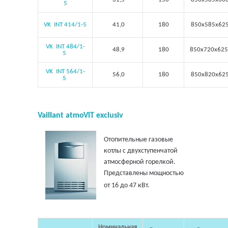
5
VK INT 414/1-5
41,0
180
850х585х62
VK INT 484/1-
48,9
180
850х720х62
5
VK INT 564/1-
56,0
180
850х820х62
5
Vaillant atmoVIT exclusiv
Отопительные газовые
котлы с двухступенчатой
атмосферной горелкой.
Представлены мощностью
от 16 до 47 кВт.
Номинальная