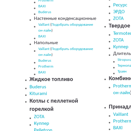
Protherm
Ресурс
BAXI
ЭРДО
Buderus
Настенные конденсационные
ZOTA
Vaillant
(
Подобрать оборудование
Твердое
он-лайн
)
Termote
BAXI
ZOTA
Напольные
Куппер
Vaillant
(
Подобрать оборудование
Длитель
он-лайн
)
Stropuv
Buderus
Термопа
Protherm
Траян
BAXI
Комбин
Жидкое топливо
Prothe
Buderus
он-лайн
Kiturami
Котлы с пеллетной
Принадл
горелкой
Vaillant
ZOTA
Prother
Куппер
BAXI
Pelletron