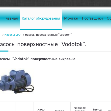
Главная
Каталог оборудования
Монтаж
Поставщики
О
→
Насосы LEO
→ Насосы поверхностные "Vodotok".
асосы поверхностные "Vodotok".
асосы "Vodotok" поверхностные вихревые.
Произво-
Мощ-
Напор