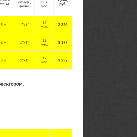
ысота
Цена,
отвер.,
тия,
сас, м:
руб.
дюйм:
мес.
12
8 м
1"х1"
2 220
мес.
12
8 м
1"х1"
3 197
мес.
12
8 м
1"х1"
3 552
мес.
эжектором.