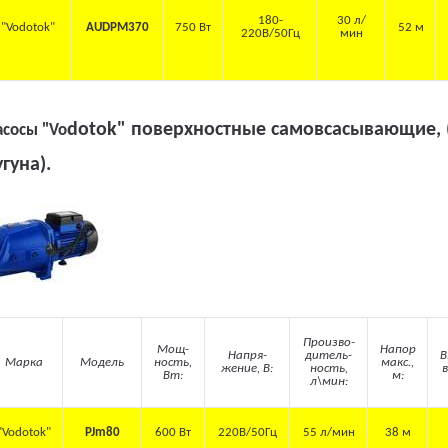
180-
30 л/
"Vodotok"
AUDPM370
750 Вт
52 м
220В/50Гц
мин
dotok" поверхностные самовсасывающие, 
асосы "Vo
угуна).
Произво-
Мощ-
Напор
Напря-
дитель-
В
Марка
Модель
ность,
макс.,
жение, В:
ность,
в
Вт:
м:
л\мин:
"Vodotok"
PJm80
600 Вт
220В/50Гц
55 л/мин
38 м