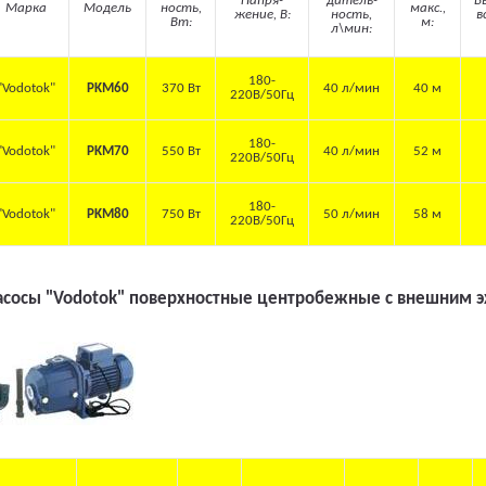
Напря-
дитель-
В
Марка
Модель
ность,
макс.,
жение, В:
ность,
в
Вт:
м:
л\мин:
180-
"Vodotok"
PKM60
370 Вт
40 л/мин
40 м
220В/50Гц
180-
"Vodotok"
PKM70
550 Вт
40 л/мин
52 м
220В/50Гц
180-
"Vodotok"
PKM80
750 Вт
50 л/мин
58 м
220В/50Гц
асосы "Vodotok" поверхностные центробежные с внешним 