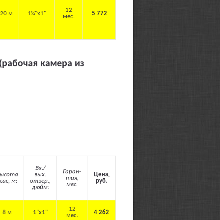
12
20 м
1¼"х1"
5 772
мес.
(рабочая камера из
Вх./
Гаран-
ысота
вых.
Цена,
тия,
сас, м:
отвер.,
руб.
мес.
дюйм:
12
8 м
1"х1"
4 262
мес.