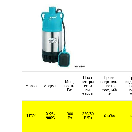
Пара-
Произ-
П
Мощ-
метры
водитель-
вод
Марка
Модель
ность,
сети
ность
н
Вт:
пи-
max, м3/
но
тания:
ч:
м
XКS-
900
220/50
"LEO"
6 м3/ч
900S
Вт
В/Гц