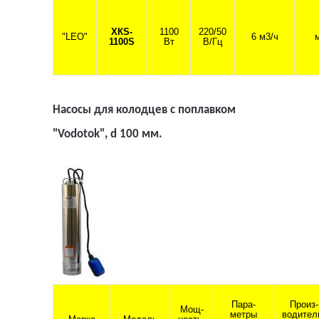
XКS-
1100
220/50
"LEO"
6 м3/ч
1100S
Вт
В/Гц
Насосы для колодцев с поплавком
"Vodotok", d 100 мм.
Пара-
Произ-
Мощ-
метры
водител