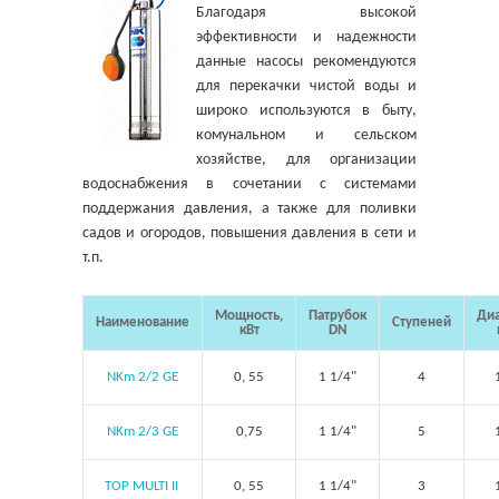
Благодаря высокой
эффективности и надежности
данные насосы рекомендуются
для перекачки чистой воды и
широко используются в быту,
комунальном и сельском
хозяйстве, для организации
водоснабжения в сочетании с системами
поддержания давления, а также для поливки
садов и огородов, повышения давления в сети и
т.п.
Мощность,
Патрубок
Диа
Наименование
Ступеней
кВт
DN
NKm 2/2 GE
0, 55
1 1/4"
4
NKm 2/3 GE
0,75
1 1/4"
5
TOP MULTI II
0, 55
1 1/4"
3